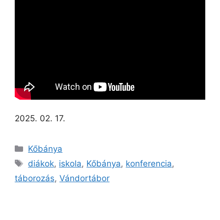
2025. 02. 17.
Kőbánya
diákok
,
iskola
,
Kőbánya
,
konferencia
,
táborozás
,
Vándortábor