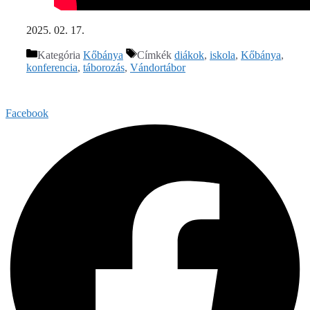
2025. 02. 17.
Kategória
Kőbánya
Címkék
diákok
,
iskola
,
Kőbánya
,
konferencia
,
táborozás
,
Vándortábor
Facebook