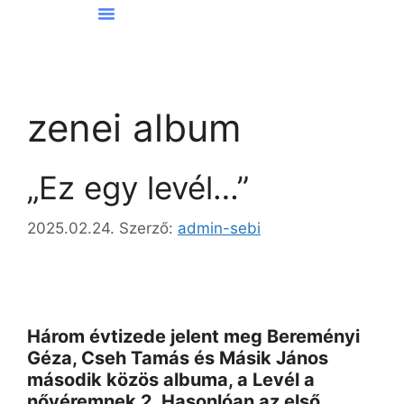
Hírek Kőbányáról
zenei album
„Ez egy levél…”
2025.02.24.
Szerző:
admin-sebi
Három évtizede jelent meg Bereményi
Géza, Cseh Tamás és Másik János
második közös albuma, a Levél a
nővéremnek 2. Hasonlóan az első