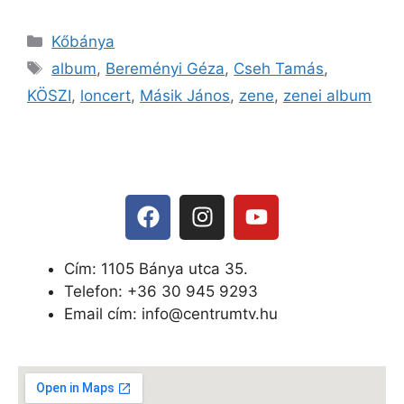
Kőbánya
album
,
Bereményi Géza
,
Cseh Tamás
,
KÖSZI
,
loncert
,
Másik János
,
zene
,
zenei album
Cím: 1105 Bánya utca 35.
Telefon: +
36 30 945 9293
Email cím: info@centrumtv.hu