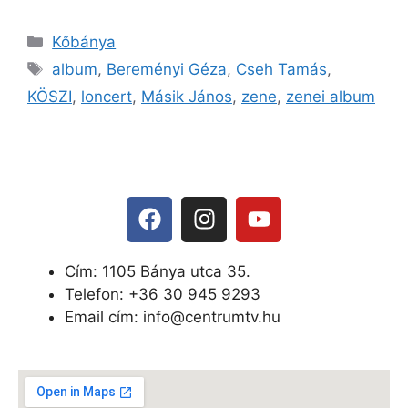
Kőbánya
album
,
Bereményi Géza
,
Cseh Tamás
,
KÖSZI
,
loncert
,
Másik János
,
zene
,
zenei album
Cím: 1105 Bánya utca 35.
Telefon: +
36 30 945 9293
Email cím: info@centrumtv.hu