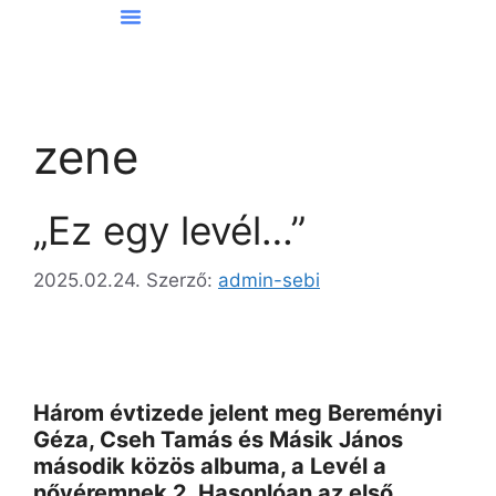
Hírek Kőbányáról
zene
„Ez egy levél…”
2025.02.24.
Szerző:
admin-sebi
Három évtizede jelent meg Bereményi
Géza, Cseh Tamás és Másik János
második közös albuma, a Levél a
nővéremnek 2. Hasonlóan az első