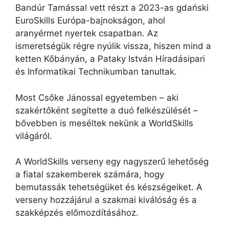
Bandúr Tamással vett részt a 2023-as gdański
EuroSkills Európa-bajnokságon, ahol
aranyérmet nyertek csapatban. Az
ismeretségük régre nyúlik vissza, hiszen mind a
ketten Kőbányán, a Pataky István Híradásipari
és Informatikai Technikumban tanultak.
Most Csőke Jánossal egyetemben – aki
szakértőként segítette a duó felkészülését –
bővebben is meséltek nekünk a WorldSkills
világáról.
A WorldSkills verseny egy nagyszerű lehetőség
a fiatal szakemberek számára, hogy
bemutassák tehetségüket és készségeiket. A
verseny hozzájárul a szakmai kiválóság és a
szakképzés előmozdításához.