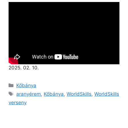
2025. 02. 10.
Kőbánya
aranyérem
,
Kőbánya
,
WorldSkills
,
WorldSkills
verseny