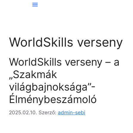
Hírek Kőbányáról
WorldSkills verseny
WorldSkills verseny – a
„Szakmák
világbajnoksága”-
Élménybeszámoló
2025.02.10.
Szerző:
admin-sebi