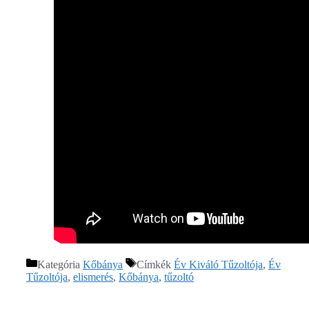
Kategória
Kőbánya
Címkék
Év Kiváló Tűzoltója
,
Év
Tűzoltója
,
elismerés
,
Kőbánya
,
tűzoltó