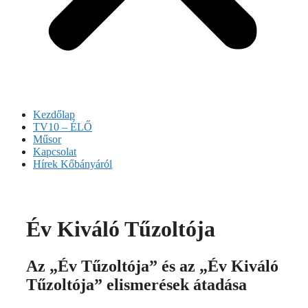
Kezdőlap
TV10 – ÉLŐ
Műsor
Kapcsolat
Hírek Kőbányáról
Év Kiváló Tűzoltója
Az „Év Tűzoltója” és az „Év Kiváló
Tűzoltója” elismerések átadása