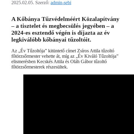
2025.02.05.
Szerző:
admin-sebi
A Kőbánya Tűzvédelméért Közalapítvány
– a tisztelet és megbecsülés jegyében – a
2024-es esztendő végén is díjazta az év
legkiválóbb kőbányai tűzoltóit.
Az „Év Tűzoltója” kitüntető címet Zsíros Attila tűzoltó
főtörzsőrmester vehette át, míg az „Év Kiváló Tűzoltója”
elismerésben Kecskés Attila és Oláh Gábor tűzoltó
főtörzsőrmesterek részesültek.