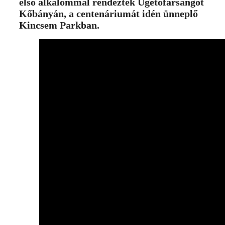
első alkalommal rendeztek Ügetőfarsangot
Kőbányán, a centenáriumát idén ünneplő
Kincsem Parkban.