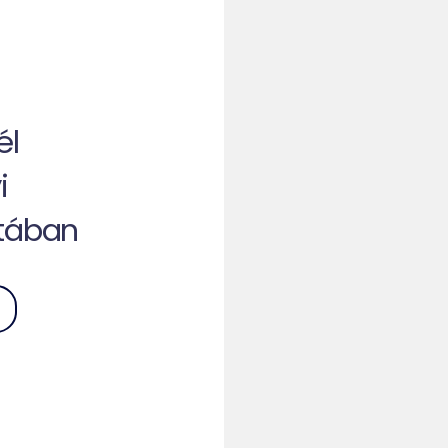
él
i
atában