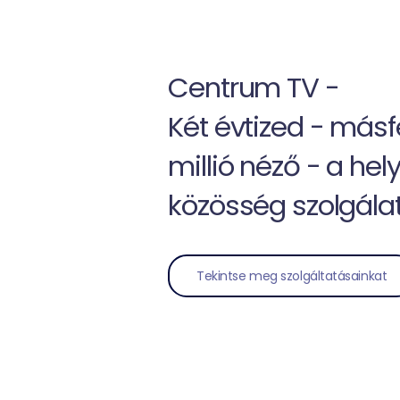
Centrum TV -
Két évtized - másf
millió néző - a hely
közösség szolgál
Tekintse meg szolgáltatásainkat