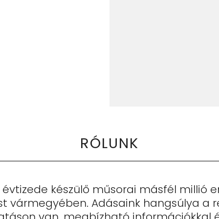
RÓLUNK
évtizede készülő műsorai másfél millió 
t vármegyében. Adásaink hangsúlya a re
atáson van, megbízható információkkal é