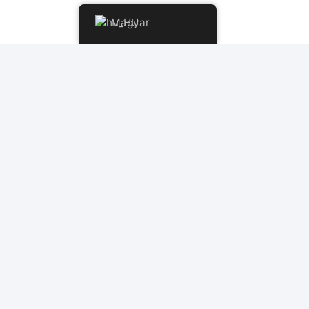
Magyar
heted őket YouTube-