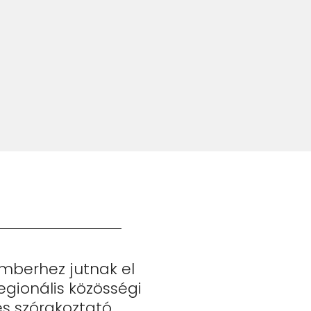
emberhez jutnak el
gionális közösségi
s szórakoztató