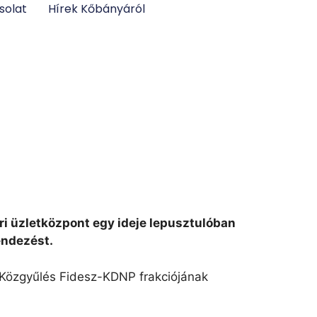
solat
Hírek Kőbányáról
ri üzletközpont egy ideje lepusztulóban
endezést.
i Közgyűlés Fidesz-KDNP frakciójának