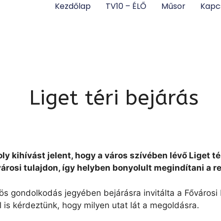
Kezdőlap
TV10 – ÉLŐ
Műsor
Kapc
Liget téri bejárás
kihívást jelent, hogy a város szívében lévő Liget té
városi tulajdon, így helyben bonyolult megindítani a r
ös gondolkodás jegyében bejárásra invitálta a Főváros
ól is kérdeztünk, hogy milyen utat lát a megoldásra.