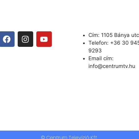
Cím: 1105 Bánya utc
Telefon: +
36 30 94
9293
Email cím:
info@centrumtv.hu
© Centrum Televízió Kft.