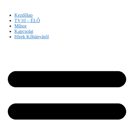
Kilépés
a
Kezdőlap
tartalomba
TV10 – ÉLŐ
Műsor
Kapcsolat
Hírek Kőbányáról