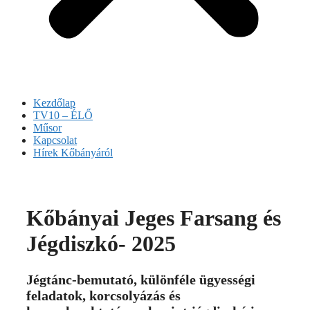
Kezdőlap
TV10 – ÉLŐ
Műsor
Kapcsolat
Hírek Kőbányáról
Kőbányai Jeges Farsang és
Jégdiszkó- 2025
Jégtánc-bemutató, különféle ügyességi
feladatok, korcsolyázás és