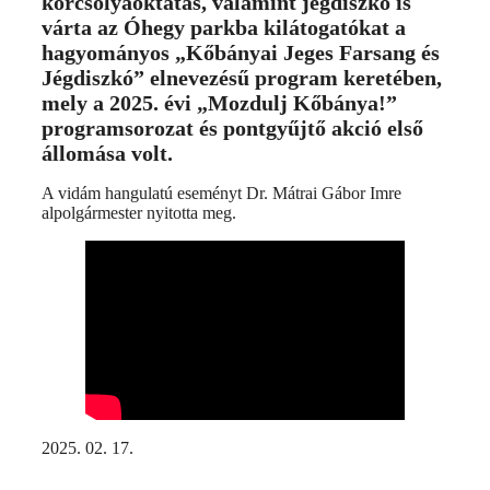
korcsolyaoktatás, valamint jégdiszkó is
várta az Óhegy parkba kilátogatókat a
hagyományos „Kőbányai Jeges Farsang és
Jégdiszkó” elnevezésű program keretében,
mely a 2025. évi „Mozdulj Kőbánya!”
programsorozat és pontgyűjtő akció első
állomása volt.
A vidám hangulatú eseményt Dr. Mátrai Gábor Imre
alpolgármester nyitotta meg.
2025. 02. 17.