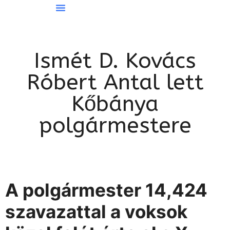
Hírek Kőbányáról
Ismét D. Kovács
Róbert Antal lett
Kőbánya
polgármestere
A polgármester 14,424
szavazattal a voksok