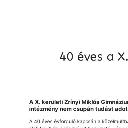
40 éves a X.
A X. kerületi Zrínyi Miklós Gimnázi
intézmény nem csupán tudást adott
A 40 éves évforduló kapcsán a közelmúltb