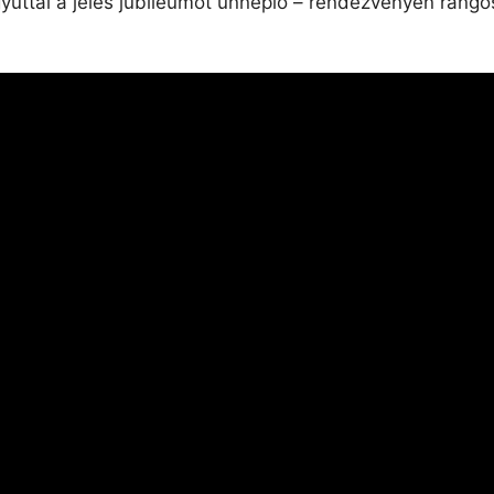
 egyúttal a jeles jubileumot ünneplő – rendezvényen ran