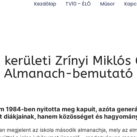
Kezdőlap
TV10 – ÉLŐ
Műsor
Kapc
 kerületi Zrínyi Mikló
Almanach-bemutató
um 1984-ben nyitotta meg kapuit, azóta generác
 diákjainak, hanem közösséget és hagyományo
an megjelent az iskola második almanachja, mely az e