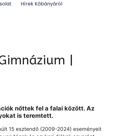
solat
Hírek Kőbányáról
s Gimnázium |
iók nőttek fel a falai között. Az
kat is teremtett.
lmúlt 15 esztendő (2009-2024) eseményeit