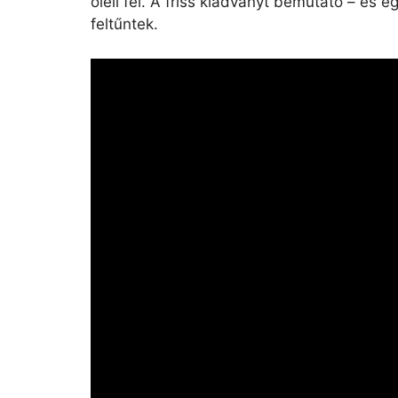
öleli fel. A friss kiadványt bemutató – és
feltűntek.