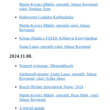
Martin-Kovács Miklós, operatőr: Juhasz Raymond,
vágó: Neuliszt Áron
Halloweeni Családos Kerékpártúra
Martin-Kovács Miklós, operatőr-vágó: Juhasz
Raymond
Kémia előadás a FSZEK Kőbányai Könyvtárában
Szalai Laura, operatőr-vágó: Juhasz Raymond
2024.11.08.
Nemzeti gyásznap | Megemlékezés
Szerkesztő-riporter: Szalai Laura, operatőr: Juhasz
Raymond, vágó: Szőke János
Bosch×Richter Innovátorok Napja | 2024
Martin-Kovács Miklós, operatőr: Buza Márk, vágó:
Juhasz Raymond
A jegyző asztala