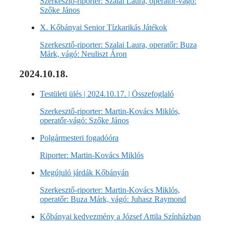
Szerkesztő-riporter: Szalai Laura, operatőr-vágó:
Szőke János
X. Kőbányai Senior Tízkarikás Játékok
Szerkesztő-riporter: Szalai Laura, operatőr: Buza
Márk, vágó: Neuliszt Áron
2024.10.18.
Testületi ülés | 2024.10.17. | Összefoglaló
Szerkesztő-riporter: Martin-Kovács Miklós,
operatőr-vágó: Szőke János
Polgármesteri fogadóóra
Riporter: Martin-Kovács Miklós
Megújuló járdák Kőbányán
Szerkesztő-riporter: Martin-Kovács Miklós,
operatőr: Buza Márk, vágó: Juhasz Raymond
Kőbányai kedvezmény a József Attila Színházban