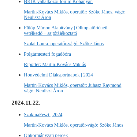
BKIK vállalkozói fórum Kőbányán
Martin-Kovács Miklós, operatőr: Szőke János, vágó:
Neuliszt Áron
Fülöp Márton Alapítvány | Olimpiatörténeti
vetélkedő – sajtótájékoztató
Szalai Laura, operatőr-vágó: Szőke János
Polgármesteri fogadóóra
Riporter: Martin-Kovács Miklós
Honvédelmi Diáksportnapok | 2024
Martin-Kovács Miklós, operatőr: Juhasz Raymond,
vágó: Neuliszt Áron
2024.11.22.
SzakmaFeszt | 2024
Martin-Kovács Miklós, operatőr-vágó: Szőke János
Önkormányzati percek