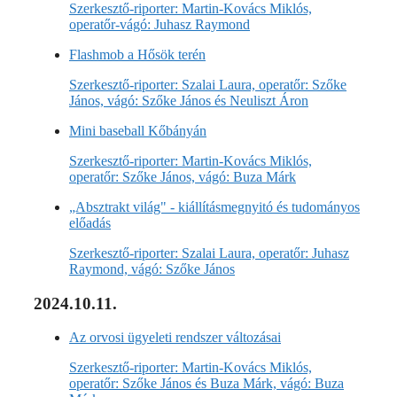
Szerkesztő-riporter: Martin-Kovács Miklós,
operatőr-vágó: Juhasz Raymond
Flashmob a Hősök terén
Szerkesztő-riporter: Szalai Laura, operatőr: Szőke
János, vágó: Szőke János és Neuliszt Áron
Mini baseball Kőbányán
Szerkesztő-riporter: Martin-Kovács Miklós,
operatőr: Szőke János, vágó: Buza Márk
„Absztrakt világ" - kiállításmegnyitó és tudományos
előadás
Szerkesztő-riporter: Szalai Laura, operatőr: Juhasz
Raymond, vágó: Szőke János
2024.10.11.
Az orvosi ügyeleti rendszer változásai
Szerkesztő-riporter: Martin-Kovács Miklós,
operatőr: Szőke János és Buza Márk, vágó: Buza