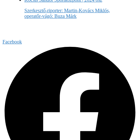
Szerkesztő-riporter: Martin-Kovács Miklós,
operatőr-vágó: Buza Márk
Facebook