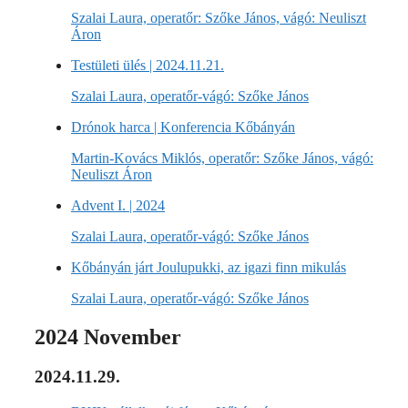
Szalai Laura, operatőr: Szőke János, vágó: Neuliszt
Áron
Testületi ülés | 2024.11.21.
Szalai Laura, operatőr-vágó: Szőke János
Drónok harca | Konferencia Kőbányán
Martin-Kovács Miklós, operatőr: Szőke János, vágó:
Neuliszt Áron
Advent I. | 2024
Szalai Laura, operatőr-vágó: Szőke János
Kőbányán járt Joulupukki, az igazi finn mikulás
Szalai Laura, operatőr-vágó: Szőke János
2024 November
2024.11.29.