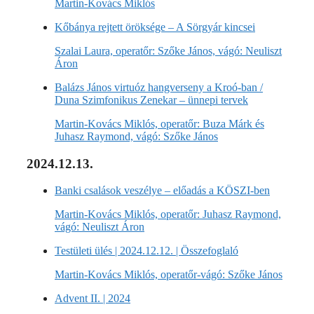
Martin-Kovács Miklós
Kőbánya rejtett öröksége – A Sörgyár kincsei
Szalai Laura, operatőr: Szőke János, vágó: Neuliszt
Áron
Balázs János virtuóz hangverseny a Kroó-ban /
Duna Szimfonikus Zenekar – ünnepi tervek
Martin-Kovács Miklós, operatőr: Buza Márk és
Juhasz Raymond, vágó: Szőke János
2024.12.13.
Banki csalások veszélye – előadás a KÖSZI-ben
Martin-Kovács Miklós, operatőr: Juhasz Raymond,
vágó: Neuliszt Áron
Testületi ülés | 2024.12.12. | Összefoglaló
Martin-Kovács Miklós, operatőr-vágó: Szőke János
Advent II. | 2024