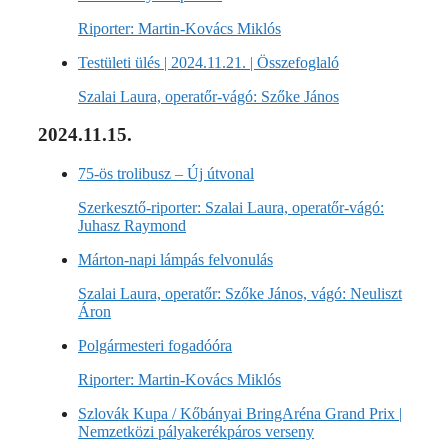
Riporter: Martin-Kovács Miklós
Testületi ülés | 2024.11.21. | Összefoglaló
Szalai Laura, operatőr-vágó: Szőke János
2024.11.15.
75-ös trolibusz – Új útvonal
Szerkesztő-riporter: Szalai Laura, operatőr-vágó:
Juhasz Raymond
Márton-napi lámpás felvonulás
Szalai Laura, operatőr: Szőke János, vágó: Neuliszt
Áron
Polgármesteri fogadóóra
Riporter: Martin-Kovács Miklós
Szlovák Kupa / Kőbányai BringAréna Grand Prix |
Nemzetközi pályakerékpáros verseny