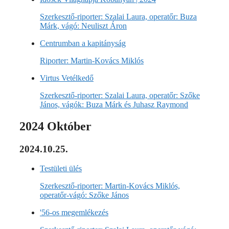
Szerkesztő-riporter: Szalai Laura, operatőr: Buza
Márk, vágó: Neuliszt Áron
Centrumban a kapitányság
Riporter: Martin-Kovács Miklós
Virtus Vetélkedő
Szerkesztő-riporter: Szalai Laura, operatőr: Szőke
János, vágók: Buza Márk és Juhasz Raymond
2024 Október
2024.10.25.
Testületi ülés
Szerkesztő-riporter: Martin-Kovács Miklós,
operatőr-vágó: Szőke János
'56-os megemlékezés