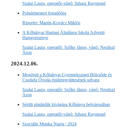
Szalai Laura, operatőr-vágó: Juhasz Raymond
Polgármesteri fogadóóra
Riporter: Martin-Kovács Miklós
A Kőbányai Harmat Általános Iskola Adventi
Hangversenye
Szalai Laura, operatőr: Szőke János, vágó: Neuliszt
Áron
2024.12.06.
Megújult a Kőbányai Gyermeksziget Bölcsőde és
Csodafa Óvoda épületegyüttesének udvara
Szalai Laura, operatőr: Szőke János, vágó: Neuliszt
Áron
Sérült platánfák kivágása Kőbánya belvárosában
Szalai Laura, operatőr-vágó: Juhasz Raymond
Szociális Munka Napja | 2024