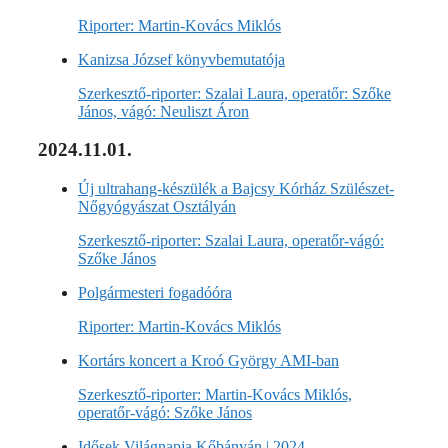
Riporter: Martin-Kovács Miklós
Kanizsa József könyvbemutatója
Szerkesztő-riporter: Szalai Laura, operatőr: Szőke
János, vágó: Neuliszt Áron
2024.11.01.
Új ultrahang-készülék a Bajcsy Kórház Szülészet-
Nőgyógyászat Osztályán
Szerkesztő-riporter: Szalai Laura, operatőr-vágó:
Szőke János
Polgármesteri fogadóóra
Riporter: Martin-Kovács Miklós
Kortárs koncert a Kroó György AMI-ban
Szerkesztő-riporter: Martin-Kovács Miklós,
operatőr-vágó: Szőke János
Idősek Világnapja Kőbányán | 2024