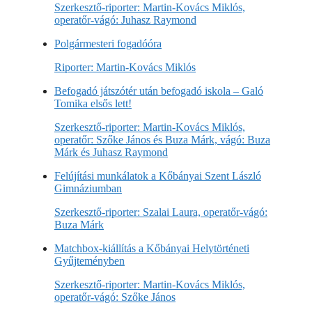
Szerkesztő-riporter: Martin-Kovács Miklós,
operatőr-vágó: Juhasz Raymond
Polgármesteri fogadóóra
Riporter: Martin-Kovács Miklós
Befogadó játszótér után befogadó iskola – Galó
Tomika elsős lett!
Szerkesztő-riporter: Martin-Kovács Miklós,
operatőr: Szőke János és Buza Márk, vágó: Buza
Márk és Juhasz Raymond
Felújítási munkálatok a Kőbányai Szent László
Gimnáziumban
Szerkesztő-riporter: Szalai Laura, operatőr-vágó:
Buza Márk
Matchbox-kiállítás a Kőbányai Helytörténeti
Gyűjteményben
Szerkesztő-riporter: Martin-Kovács Miklós,
operatőr-vágó: Szőke János