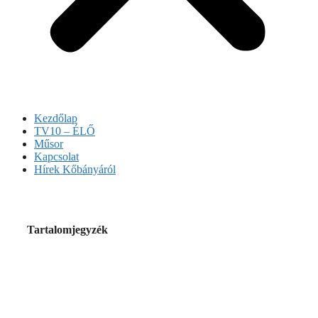
Kezdőlap
TV10 – ÉLŐ
Műsor
Kapcsolat
Hírek Kőbányáról
Tartalomjegyzék