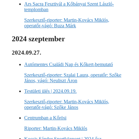
Ars Sacra Fesztivál a Kőbányai Szent László-
templomban
Szerkesztő-riporter: Martin-Kovács Miklós,
operatőr-vágó: Buza Márk
2024 szeptember
2024.09.27.
Autómentes Családi Nap és Kőkert-bemutató
Szerkesztő-riporter: Szalai Laura, operatőr: Szőke
János, vágó: Neuliszt Áron
Testületi ülés | 2024.09.19.
Szerkesztő-riporter: Martin-Kovács Miklós,
operatőr-vágó: Szőke János
Centrumban a Kőrösi
Riporter: Martin-Kovács Miklós
Kocsis Sándor Sportközpont | 2024 ősz